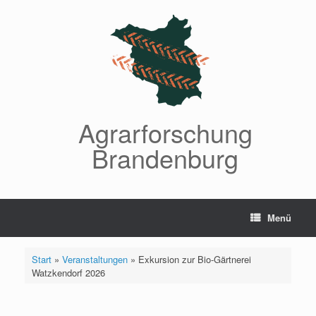
Zum
Inhalt
springen
Agrarforschung
Brandenburg
Menü
Start
»
Veranstaltungen
»
Exkursion zur Bio-Gärtnerei
Watzkendorf 2026