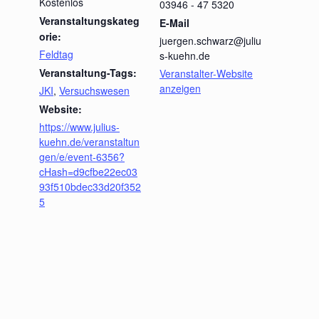
Kostenlos
03946 - 47 5320
Veranstaltungskateg
E-Mail
orie:
juergen.schwarz@juliu
Feldtag
s-kuehn.de
Veranstaltung-Tags:
Veranstalter-Website
anzeigen
JKI
,
Versuchswesen
Website:
https://www.julius-
kuehn.de/veranstaltun
gen/e/event-6356?
cHash=d9cfbe22ec03
93f510bdec33d20f352
5