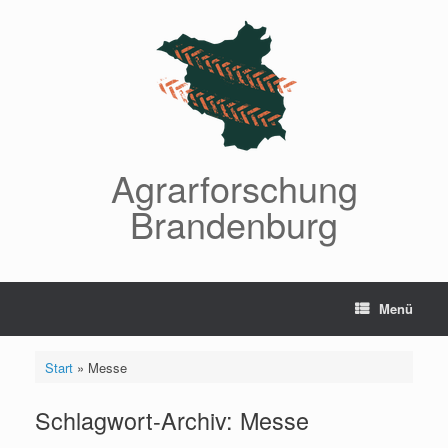
Zum
Inhalt
springen
Agrarforschung
Brandenburg
Menü
Start
»
Messe
Schlagwort-Archiv:
Messe